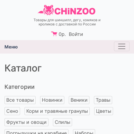
Товары для шиншилл, дегу, хомяков и
кроликов c доставкой по России
0
р.
Войти
Меню
Каталог
Категории
Все товары
Новинки
Веники
Травы
Сено
Корм и травяные гранулы
Цветы
Фрукты и овощи
Спилы
Погрызушки на карабине
Наборы