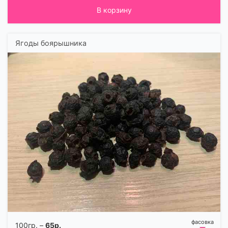
В корзину
Ягоды боярышника
100гр. –
65р.