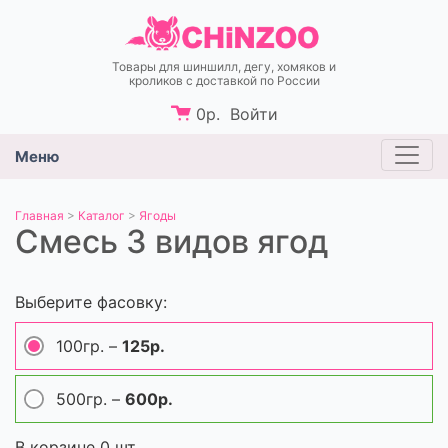
Товары для шиншилл, дегу, хомяков и
кроликов c доставкой по России
0
р.
Войти
Меню
Главная
>
Каталог
>
Ягоды
Смесь 3 видов ягод
Выберите фасовку:
100гр. –
125р.
500гр. –
600р.
В корзине
0
шт.