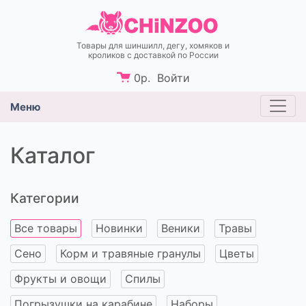
Товары для шиншилл, дегу, хомяков и
кроликов c доставкой по России
0
р.
Войти
Меню
Каталог
Категории
Все товары
Новинки
Веники
Травы
Сено
Корм и травяные гранулы
Цветы
Фрукты и овощи
Спилы
Погрызушки на карабине
Наборы