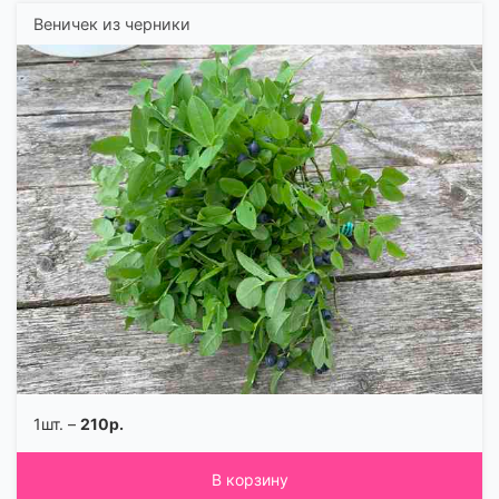
Веничек из черники
1шт. –
210р.
В корзину