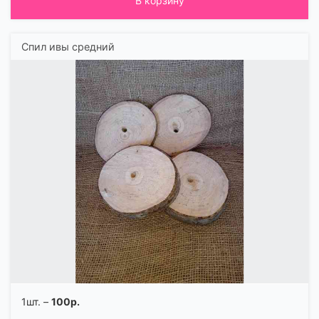
В корзину
Спил ивы средний
1шт. –
100р.