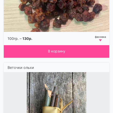
100гр. –
130р.
В корзину
Веточки ольхи