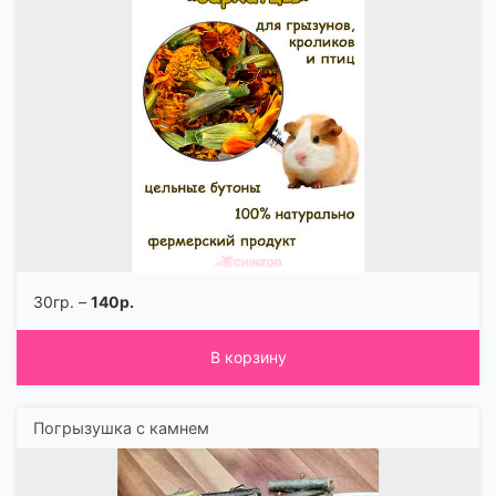
30гр. –
140р.
В корзину
Погрызушка с камнем