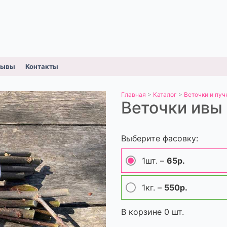
зывы
Контакты
Главная
>
Каталог
>
Веточки и пуч
Веточки ивы
Выберите фасовку:
1шт. –
65р.
1кг. –
550р.
В корзине
0
шт.