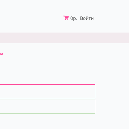
0
р.
Войти
ки