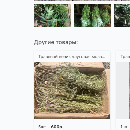
Другие товары:
Травяной веник «луговая мозаика»
5шт. –
600р.
1шт.