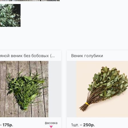
Травяной веник без бобовых (для кроликов)
Веник голубики
 –
175р.
1шт. –
250р.