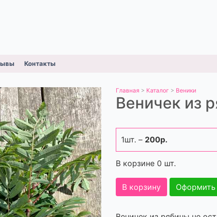
зывы
Контакты
Главная
>
Каталог
>
Веники
Веничек из 
1шт. –
200р.
В корзине
0
шт.
В корзину
Оформить
Веничек из рябины не ос