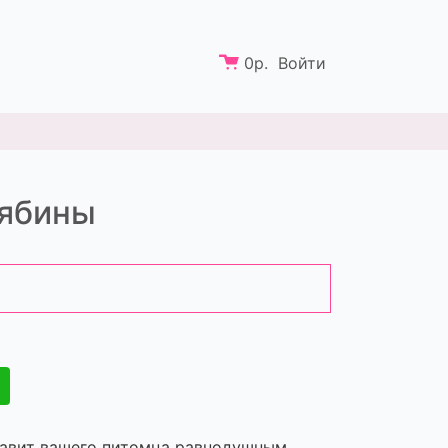
0
р.
Войти
рябины
тавит вашего питомца равнодушным.