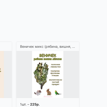
Веничек микс (рябина, вишня, яблоня)
1шт. –
225р.