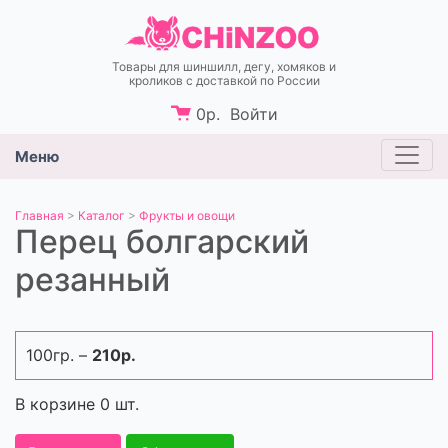
Товары для шиншилл, дегу, хомяков и
кроликов c доставкой по России
0
р.
Войти
Меню
Главная
>
Каталог
>
Фрукты и овощи
Перец болгарский
резанный
100гр. –
210р.
В корзине
0
шт.