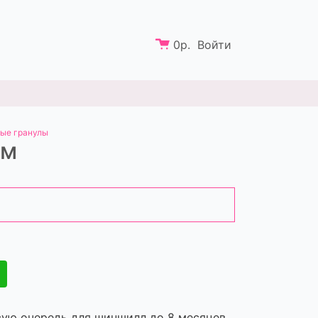
0
р.
Войти
ные гранулы
ум
вую очередь для шиншилл до 8 месяцев