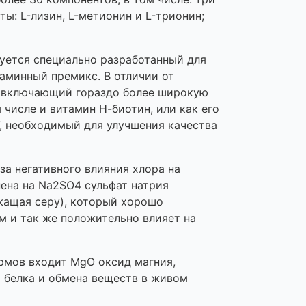
ы: L-лизин, L-метионин и L-трионин;
зуется специально разработанный для
аминный премикс. В отличии от
, включающий гораздо более широкую
 числе и витамин Н-биотин, или как его
, необходимый для улучшения качества
за негативного влияния хлора на
нена на Na2SO4 сульфат натрия
жащая серу), который хорошо
м и так же положительно влияет на
рмов входит MgO оксид магния,
 белка и обмена веществ в живом