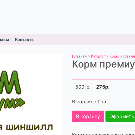
зывы
Контакты
Главная
>
Каталог
>
Корм и травя
Корм преми
500гр. –
275р.
В корзине
0
шт.
В корзину
Оформить
Корм предназначен в пер