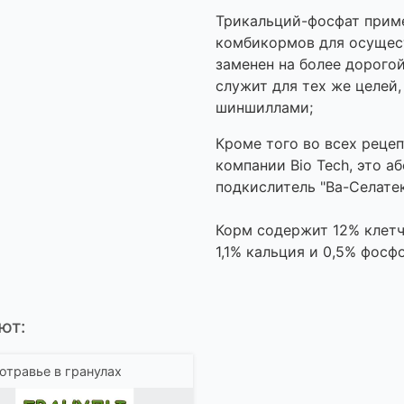
Трикальций-фосфат прим
комбикормов для осущест
заменен на более дорого
служит для тех же целей,
шиншиллами;
Кроме того во всех реце
компании Bio Tech, это а
подкислитель "Ва-Селатек
Корм содержит 12% клетч
1,1% кальция и 0,5% фосф
ют:
отравье в гранулах