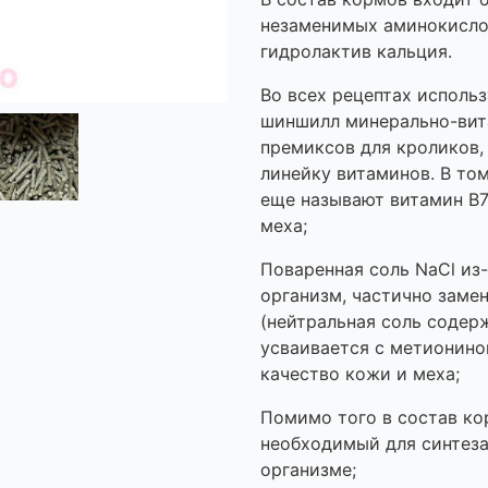
незаменимых аминокислот
гидролактив кальция.
Во всех рецептах исполь
шиншилл минерально-вит
премиксов для кроликов
линейку витаминов. В том
еще называют витамин В7
меха;
Поваренная соль NaCl из-
организм, частично заме
(нейтральная соль содер
усваивается с метионино
качество кожи и меха;
Помимо того в состав ко
необходимый для синтеза
организме;