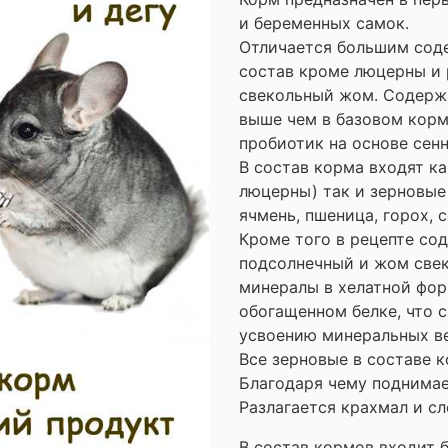
и беременных самок.
Отличается большим соде
состав кроме люцерны и 
свекольный жом. Содерж
выше чем в базовом корм
пробиотик на основе сенной
В состав корма входят ка
люцерны) так и зерновые 
ячмень, пшеница, горох, с
Кроме того в рецепте со
подсолнечный и жом све
минералы в хелатной фор
обогащенном белке, что 
усвоению минеральных в
Все зерновые в составе 
Благодаря чему поднимае
Разлагается крахмал и с
В состав кормов входит б