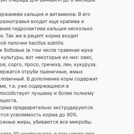
ржанием кальция и витаминов. В его
разнотравья входит еще крапива и
ание гидролактива кальция несколько
е. Так же в рецепт корма входит
 палочки bacillus subtilis.
к бобовые (в том числе травяная мука
культуры, вот некоторые из них: овес,
оя, сорго, просо, гречиха, лен, кукуруза.
держатся отруби пшеничные, жмых
кловичный. В дополнение корм содержит
ме, т.е. уже содержащиеся в
способствует лучшему и более полному
еществ.
корма предварительно экструдируются.
тся усвояемость корма до 90%.
ложные жиры, убиваются все микробы.
олее 30 компонентов, в том числе: три