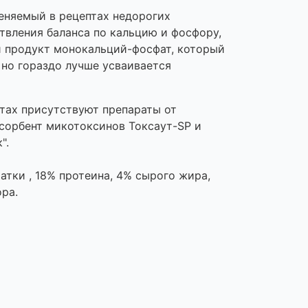
еняемый в рецептах недорогих
вления баланса по кальцию и фосфору,
й продукт монокальций-фосфат, который
 но гораздо лучше усваивается
птах присутствуют препараты от
бсорбент микотоксинов Токсаут-SP и
".
атки , 18% протеина, 4% сырого жира,
ора.